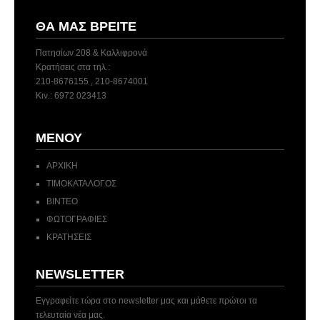
ΘΑ ΜΑΣ ΒΡΕΊΤΕ
Πατησίων 208 & Καλλιφρονά
Κρατήσεις στα τηλ.:
210-8676155 , 210-8674001
Κιν.: 6972 023413
ΜΕΝΟΎ
ΑΡΧΙΚΗ
ΤΙΜΟΚΑΤΑΛΟΓΟΣ
ΒΙΝΤΕΟ
ΦΩΤΟΓΡΑΦΙΕΣ
ΚΡΑΤΗΣΕΙΣ
NEWSLETTER
Εγγραφείτε τώρα στο newsletter μας και μάθετε πρώτοι τα
τελευταία νέα μας.