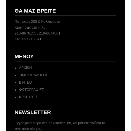
ΘΑ ΜΑΣ ΒΡΕΊΤΕ
Πατησίων 208 & Καλλιφρονά
Κρατήσεις στα τηλ.:
210-8676155 , 210-8674001
Κιν.: 6972 023413
ΜΕΝΟΎ
ΑΡΧΙΚΗ
ΤΙΜΟΚΑΤΑΛΟΓΟΣ
ΒΙΝΤΕΟ
ΦΩΤΟΓΡΑΦΙΕΣ
ΚΡΑΤΗΣΕΙΣ
NEWSLETTER
Εγγραφείτε τώρα στο newsletter μας και μάθετε πρώτοι τα
τελευταία νέα μας.