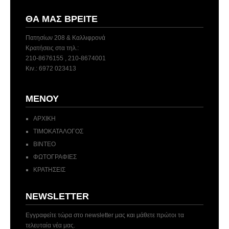
ΘΑ ΜΑΣ ΒΡΕΊΤΕ
Πατησίων 208 & Καλλιφρονά
Κρατήσεις στα τηλ.:
210-8676155 , 210-8674001
Κιν.: 6972 023413
ΜΕΝΟΎ
ΑΡΧΙΚΗ
ΤΙΜΟΚΑΤΑΛΟΓΟΣ
ΒΙΝΤΕΟ
ΦΩΤΟΓΡΑΦΙΕΣ
ΚΡΑΤΗΣΕΙΣ
NEWSLETTER
Εγγραφείτε τώρα στο newsletter μας και μάθετε πρώτοι τα
τελευταία νέα μας.